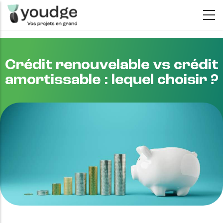
Aller
au
contenu
principal
Crédit renouvelable vs crédit
amortissable : lequel choisir ?