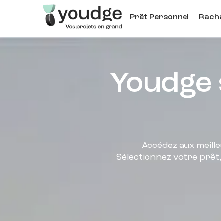
Aller
Prêt Personnel
Racha
au
contenu
principal
Youdge 
Accédez aux meille
Sélectionnez votre prêt