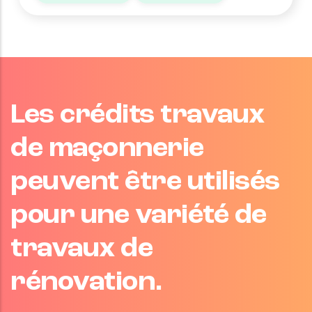
Les crédits travaux
de maçonnerie
peuvent être utilisés
pour une variété de
travaux de
rénovation.