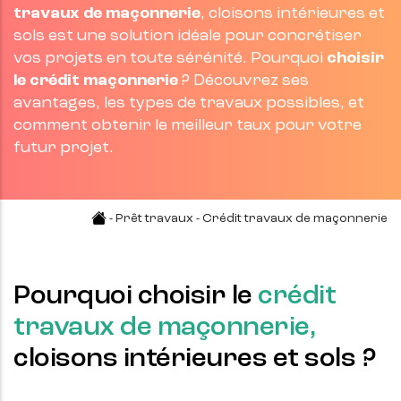
travaux de maçonnerie
, cloisons intérieures et
sols est une solution idéale pour concrétiser
vos projets en toute sérénité. Pourquoi
choisir
le crédit maçonnerie
? Découvrez ses
avantages, les types de travaux possibles, et
comment obtenir le meilleur taux pour votre
futur projet.
-
Prêt travaux
- Crédit travaux de maçonnerie
Pourquoi choisir le
crédit
travaux de maçonnerie,
cloisons intérieures et sols ?