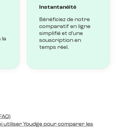
Instantanéité
Bénéficiez de notre
comparatif en ligne
simplifié et d’une
 la
souscription en
temps réel.
FAQ)
i utiliser Youdge pour comparer les