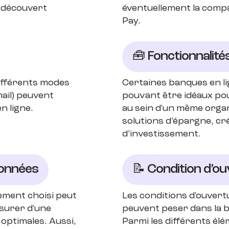
u découvert
éventuellement la compa
Pay.
🧰 Fonctionnalit
 différents modes
Certaines banques en l
ail) peuvent
pouvant être idéaux pou
n ligne.
au sein d'un même organ
solutions d’épargne, cr
d’investissement.
données
📝 Condition d’o
sement choisi peut
Les conditions d'ouvert
ssurer d'une
peuvent peser dans la bal
optimales. Aussi,
Parmi les différents él