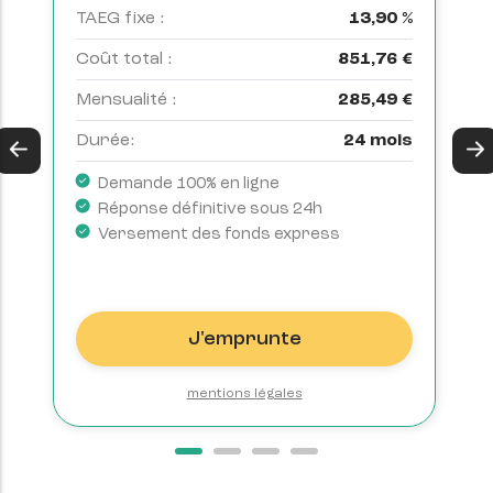
%
T
TAEG fixe :
13,90 %
€
C
Coût total :
851,76 €
€
M
Mensualité :
285,49 €
s
D
Durée:
24 mois
Demande 100% en ligne
Réponse définitive sous 24h
Versement des fonds express
J'emprunte
mentions légales