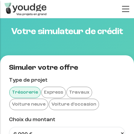
Aller
au
contenu
Votre simulateur de crédit
principal
Simuler votre offre
Type de projet
Trésorerie
Express
Travaux
Voiture neuve
Voiture d'occasion
Choix du montant