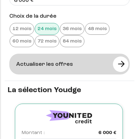
Choix de la durée
12 mois
24 mois
36 mois
48 mois
60 mois
72 mois
84 mois
La sélection Youdge
€
M
Montant :
6 000 €