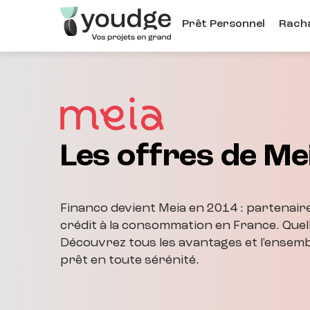
Aller
Prêt Personnel
Racha
au
contenu
principal
Les offres de Me
Financo devient Meia en 2014 : partenair
crédit à la consommation en France. Quell
Découvrez tous les avantages et l'ensemb
prêt en toute sérénité.