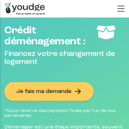
Aller
au
contenu
Crédit
principal
déménagement :
Financez votre changement de
logement
Je fais ma demande
*Sous réserve d'acceptation finale par l'un de nos
partenaires.
Déménager est une étape importante, souvent