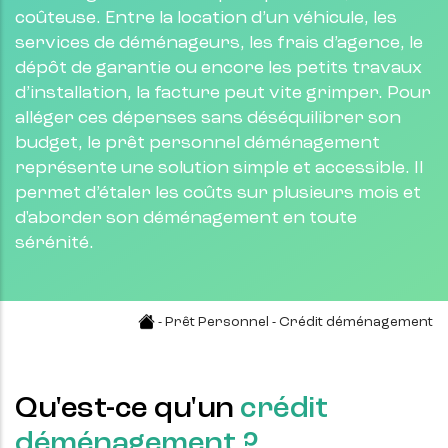
coûteuse. Entre la location d’un véhicule, les
services de déménageurs, les frais d’agence, le
dépôt de garantie ou encore les petits travaux
d’installation, la facture peut vite grimper. Pour
alléger ces dépenses sans déséquilibrer son
budget, le prêt personnel déménagement
représente une solution simple et accessible. Il
permet d’étaler les coûts sur plusieurs mois et
d'aborder son déménagement en toute
sérénité.
-
Prêt Personnel
- Crédit déménagement
Qu'est-ce qu'un
crédit
déménagement ?