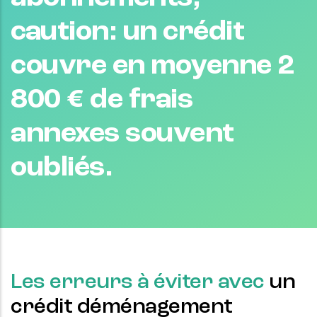
caution: un crédit
couvre en moyenne 2
800 € de frais
annexes souvent
oubliés.
Les erreurs à éviter avec
un
crédit déménagement