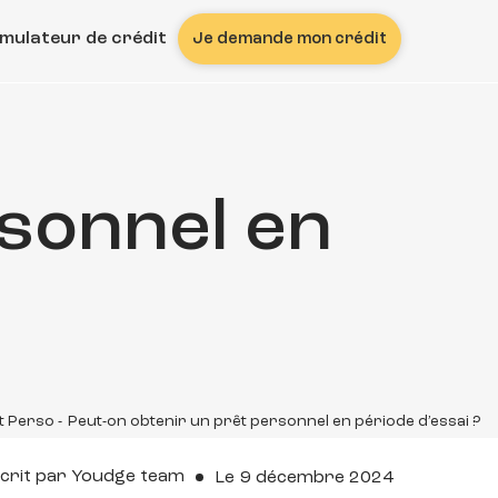
imulateur de crédit
Je demande mon crédit
rsonnel en
t Perso
-
Peut-on obtenir un prêt personnel en période d’essai ?
crit par
Youdge team
Le
9 décembre 2024