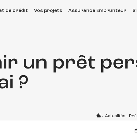
t de crédit
Vos projets
Assurance Emprunteur
S
ir un prêt pe
ai ?
Actualités
-
Prê
-
É