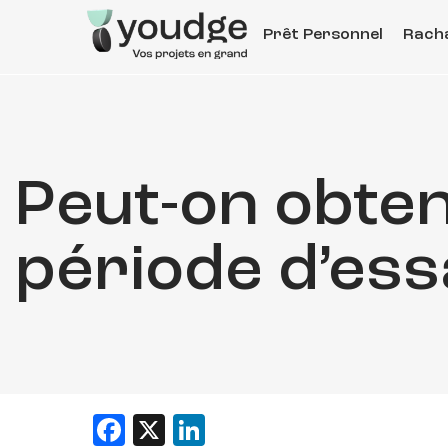
Aller
Prêt Personnel
Racha
au
contenu
principal
Peut-on obten
période d’ess
Facebook
X
LinkedIn