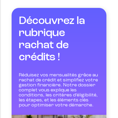
Découvrez la
rubrique
rachat de
crédits !
Réduisez vos mensualités grâce au 
rachat de crédit et simplifiez votre 
gestion financière. Notre dossier 
complet vous explique les 
conditions, les critères d’éligibilité, 
les étapes, et les éléments clés 
pour optimiser votre démarche.