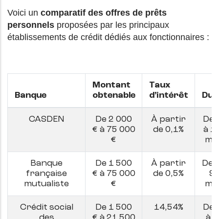
Voici un
comparatif des offres de prêts
personnels
proposées par les principaux
établissements de crédit dédiés aux fonctionnaires :
Montant
Taux
Banque
obtenable
d’intérêt
Dur
CASDEN
De 2 000
À partir
De 
€ à 75 000
de 0,1%
à 1
€
mo
Banque
De 1 500
À partir
De 6
française
€ à 75 000
de 0,5%
9
mutualiste
€
mo
Crédit social
De 1 500
14,54%
De 
des
€ à 21 500
à 4