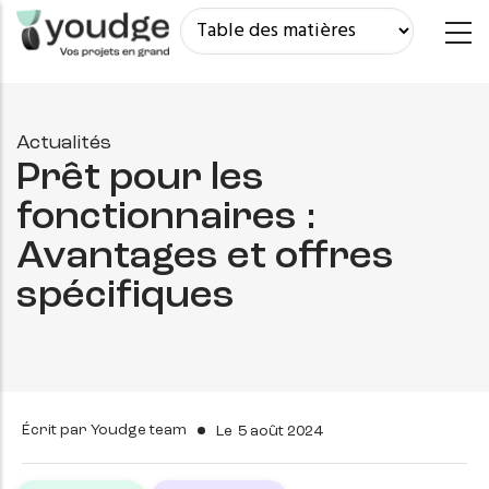
Aller
au
contenu
principal
Actualités
Prêt pour les
fonctionnaires :
Avantages et offres
spécifiques
Écrit par
Youdge team
Le
5 août 2024