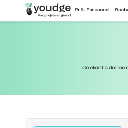
Aller
Prêt Personnel
Racha
au
contenu
principal
Ce client a donné 