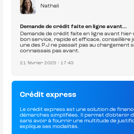
Nathali
Demande de crédit faite en ligne avant…
Demande de crédit faite en ligne avant hier so
bon service, rapide et efficace, conseillère j
une des P.J ne passait pas au chargement sur
connaissais pas avant.
21 février 2025 
• 17:43
Crédit express
Le crédit express est une solution de fina
démarches simplifiées. Il permet d'obtenir 
sans avoir à fournir une multitude de justifi
explique ses modalités.