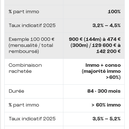
% part immo
100%
Taux indicatif 2025
3,2% – 4,5%
Exemple 100 000 €
900 € (144m) à 474 €
(mensualité / total
(300m) / 129 600 € à
remboursé)
142 200 €
Combinaison
Immo + conso
rachetée
(majorité immo
>60%)
Durée
84 - 300 mois
% part immo
> 60% immo
Taux indicatif 2025
3,5% – 5,2%