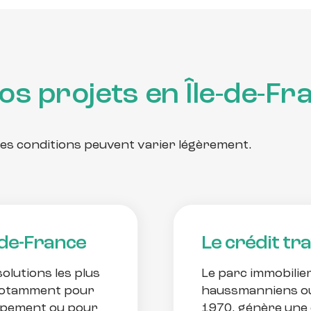
os projets en Île-de-Fr
les conditions peuvent varier légèrement.
-de-France
Le crédit tr
solutions les plus
Le parc immobilier
 notamment pour
haussmanniens ou
uipement ou pour
1970, génère une