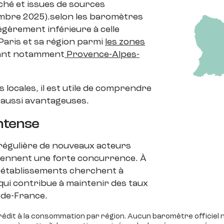
rché et issues de sources
embre 2025).selon les baromètres
égèrement inférieure à celle
 Paris et sa région parmi
les zones
ant notamment
Provence-Alpes-
s locales, il est utile de comprendre
s aussi avantageuses.
ntense
 régulière de nouveaux acteurs
tiennent une forte concurrence. À
s établissements cherchent à
 qui contribue à maintenir des taux
e-de-France.
 crédit à la consommation par région. Aucun baromètre officiel 