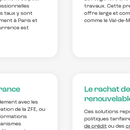
ssionnelles
travaux. Cette pr
s taux y sont
offre large et co
ment à Paris et
comme le Val-de-M
currence est
France
Le rachat de 
renouvelabl
idement avec les
ration de la ZFE, ou
Ces solutions rep
sformations
politiques tarifai
ganismes
de crédit
ou des
c