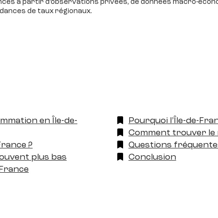
ndances à partir d’observations privées, de données macro-écon
ndances de taux régionaux.
ommation en Île-de-
Pourquoi l’Île-de-Fra
Comment trouver le m
France ?
Questions fréquentes
souvent plus bas
Conclusion
-France