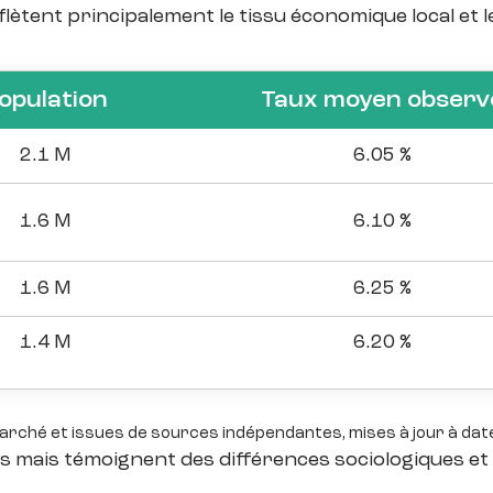
reflètent principalement le tissu économique local et
opulation
Taux moyen observ
2.1 M
6.05 %
1.6 M
6.10 %
1.6 M
6.25 %
1.4 M
6.20 %
marché et issues de sources indépendantes, mises à jour à dat
 mais témoignent des différences sociologiques et