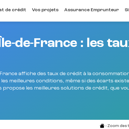
t de crédit
Vos projets
Assurance Emprunteur
S
le-de-France : les tau
-France affiche des taux de crédit à la consommation
 les meilleures conditions, même si des écarts exist
s propose les meilleures solutions de crédit, que vo
-
Zoom des t