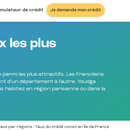
imulateur de crédit
Je demande mon crédit
x les plus
 parmi les plus attractifs. Les Franciliens
ent d’un département à l’autre. Youdge
us habitiez en région parisienne ou dans la
aux par régions
 - 
Taux du crédit conso en Île-de-France