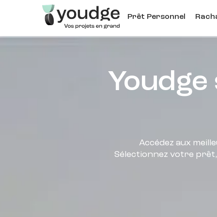
Aller
Prêt Personnel
Racha
au
contenu
principal
Youdge 
Accédez aux meille
Sélectionnez votre prêt