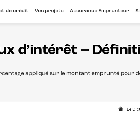
t de crédit
Vos projets
Assurance Emprunteur
S
ux d’intérêt – Définit
ourcentage appliqué sur le montant emprunté pour dé
Le Dic
-