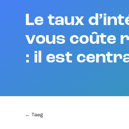
Le taux d’in
vous coûte r
: il est cent
← Taeg