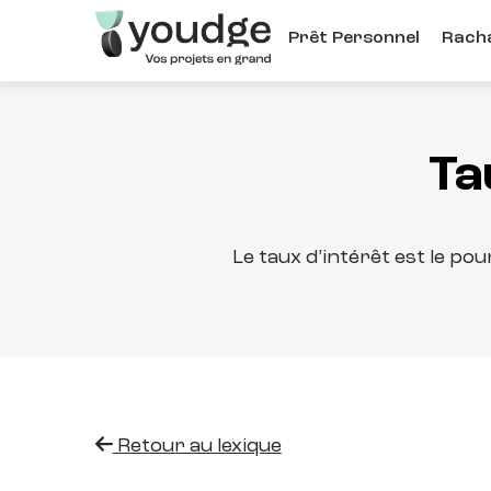
Aller
Prêt Personnel
Racha
au
contenu
principal
Ta
Le taux d’intérêt est le p
Retour au lexique