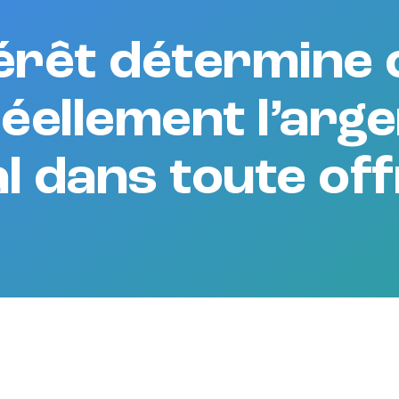
térêt détermine
éellement l’arg
ral dans toute of