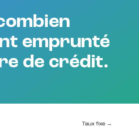
 combien
ent emprunté
fre de crédit.
Taux fixe →