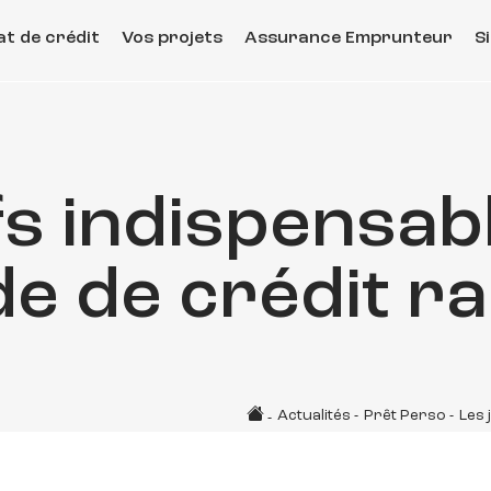
t de crédit
Vos projets
Assurance Emprunteur
S
ifs indispensa
e de crédit ra
Actualités
-
Prêt Perso
-
Les 
-