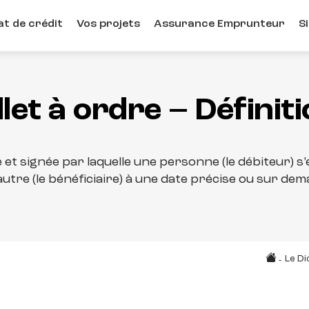
t de crédit
Vos projets
Assurance Emprunteur
S
llet à ordre – Définit
te et signée par laquelle une personne (le débiteur)
utre (le bénéficiaire) à une date précise ou sur de
Le Di
-