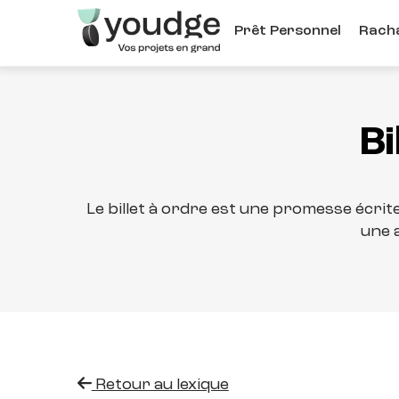
Aller
Prêt Personnel
Racha
au
contenu
principal
Bi
Le billet à ordre est une promesse écri
une a
Retour au lexique