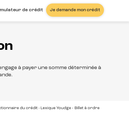
imulateur de crédit
Je demande mon crédit
ion
 s’engage à payer une somme déterminée à
mande.
ctionnaire du crédit - Lexique Youdge
-
Billet à ordre