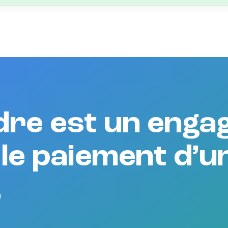
ordre est un eng
 le paiement d’u
.