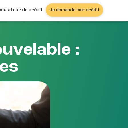
imulateur de crédit
Je demande mon crédit
uvelable :
les