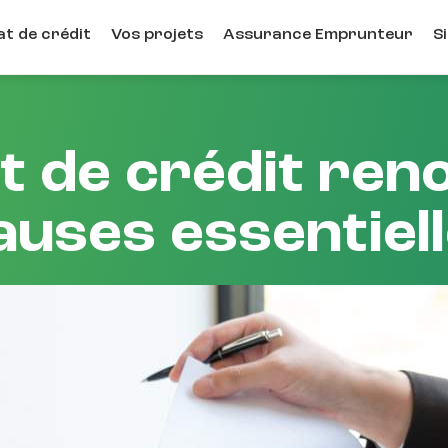
t de crédit
Vos projets
Assurance Emprunteur
S
t de crédit reno
auses essentiel