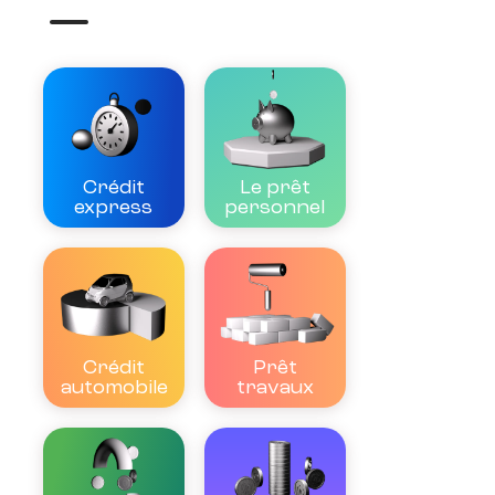
Crédit
Le prêt
express
personnel
Crédit
Prêt
automobile
travaux