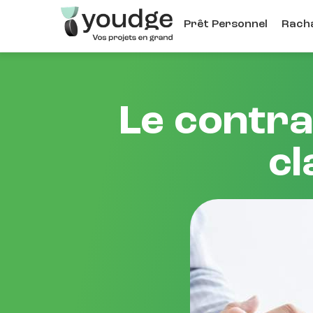
Aller
Prêt Personnel
Racha
au
contenu
principal
Le contra
cl