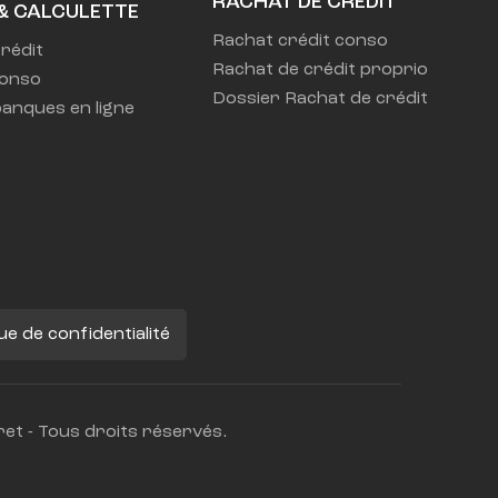
RACHAT DE CREDIT
& CALCULETTE
Rachat crédit conso
rédit
Rachat de crédit proprio
conso
Dossier Rachat de crédit
anques en ligne
que de confidentialité
et - Tous droits réservés.