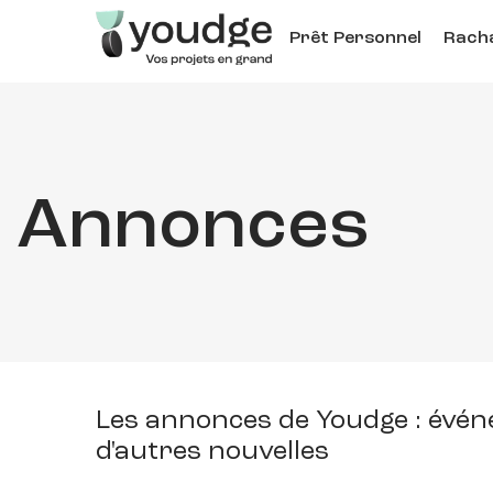
Aller
Prêt Personnel
Racha
au
contenu
principal
Annonces
Les annonces de Youdge : événe
d'autres nouvelles