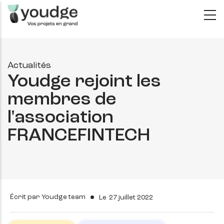
Aller
au
contenu
principal
Actualités
Youdge rejoint les
membres de
l'association
FRANCEFINTECH
Écrit par
Youdge team
Le
27 juillet 2022