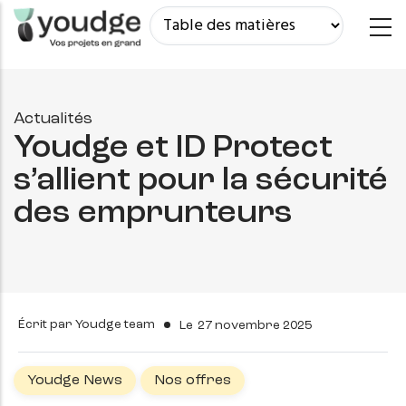
Aller
au
contenu
principal
Actualités
Youdge et ID Protect
s’allient pour la sécurité
des emprunteurs
Écrit par
Youdge team
Le
27 novembre 2025
Youdge News
Nos offres