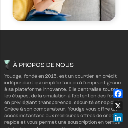
À PROPOS DE NOUS
Youdge, fondé en 2015, est un courtier en crédit 
indépendant qui simplifie l'accès à l'emprunt grâce 
à sa plateforme innovante. Elle centralise toutes 
Fa
les étapes, de la simulation à l'obtention des fonds, 
en privilégiant transparence, sécurité et rapidité.
X
Grâce à son comparateur, Youdge vous offre un 
Lin
accès instantané aux meilleures offres de crédit 
rapide et vous permet une souscription en temps 