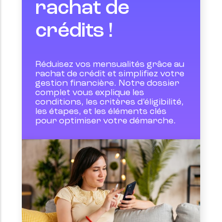
rachat de
crédits !
Réduisez vos mensualités grâce au 
rachat de crédit et simplifiez votre 
gestion financière. Notre dossier 
complet vous explique les 
conditions, les critères d’éligibilité, 
les étapes, et les éléments clés 
pour optimiser votre démarche.