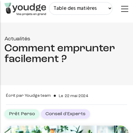
Aller
au
contenu
principal
Actualités
Comment emprunter
facilement ?
Écrit par
Youdge team
Le
22 mai 2024
Prêt Perso
Conseil d'Experts