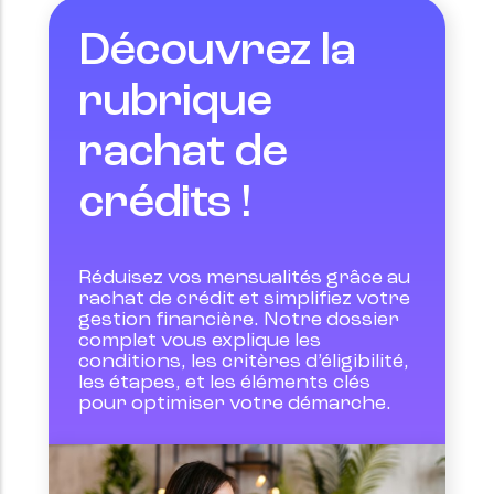
Découvrez la
rubrique
rachat de
crédits !
Réduisez vos mensualités grâce au 
rachat de crédit et simplifiez votre 
gestion financière. Notre dossier 
complet vous explique les 
conditions, les critères d’éligibilité, 
les étapes, et les éléments clés 
pour optimiser votre démarche.