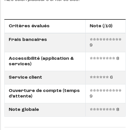
Critères évalués
Note (/10)
Frais bancaires
⭐⭐⭐⭐⭐⭐⭐⭐⭐⭐
9
Accessibilité (application &
⭐⭐⭐⭐⭐⭐⭐⭐ 8
services)
Service client
⭐⭐⭐⭐⭐⭐ 6
Ouverture de compte (temps
⭐⭐⭐⭐⭐⭐⭐⭐⭐⭐
d’attente)
9
Note globale
⭐⭐⭐⭐⭐⭐⭐⭐ 8