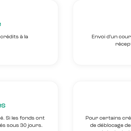
e
crédits à la
Envoi d’un cou
récept
es
. Si les fonds ont
Pour certains créd
ués sous 30 jours.
de déblocage des