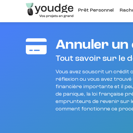
Aller
Prêt Personnel
Racha
au
contenu
principal
Annuler un 
Tout savoir sur le 
Vous avez souscrit un crédit 
réflexion ou vous avez trouvé
financière importante et il p
de panique, la loi française p
emprunteurs de revenir sur l
comment fonctionne ce proces