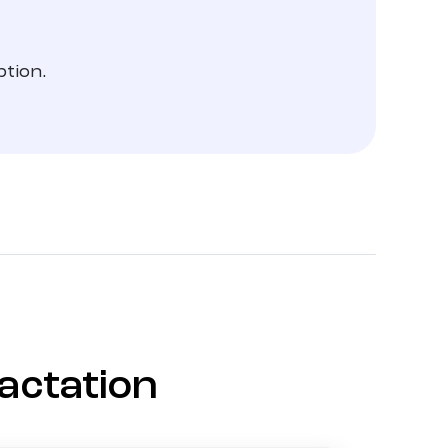
ption.
ractation