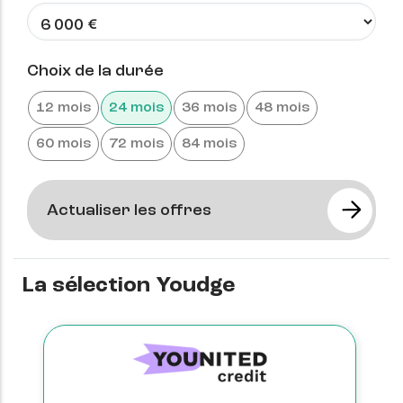
Choix de la durée
12 mois
24 mois
36 mois
48 mois
60 mois
72 mois
84 mois
La sélection Youdge