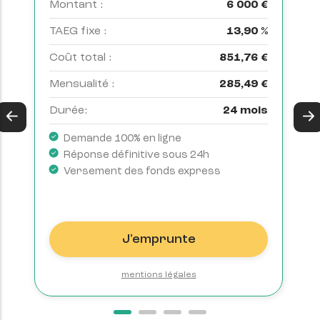
€
M
Montant :
6 000 €
%
T
TAEG fixe :
13,90 %
€
C
Coût total :
851,76 €
€
M
Mensualité :
285,49 €
s
D
Durée:
24 mois
Demande 100% en ligne
Réponse définitive sous 24h
Versement des fonds express
J'emprunte
mentions légales