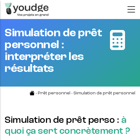
Aller
au
contenu
Simulation de prêt
principal
personnel :
interpréter les
résultats
-
Prêt personnel
- Simulation de prêt personnel
Simulation de prêt perso :
à
quoi ça sert concrètement ?