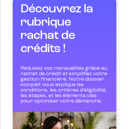
Découvrez la
rubrique
rachat de
crédits !
Réduisez vos mensualités grâce au 
rachat de crédit et simplifiez votre 
gestion financière. Notre dossier 
complet vous explique les 
conditions, les critères d’éligibilité, 
les étapes, et les éléments clés 
pour optimiser votre démarche.