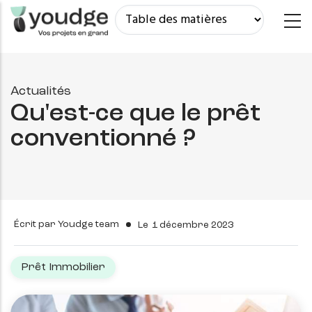
Aller
au
contenu
principal
Actualités
Qu'est-ce que le prêt
conventionné ?
Écrit par
Youdge team
Le
1 décembre 2023
Prêt Immobilier