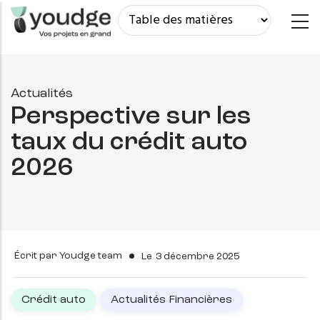
Aller
au
contenu
principal
Actualités
Perspective sur les
taux du crédit auto
2026
Écrit par
Youdge team
Le
3 décembre 2025
Crédit auto
Actualités Financières