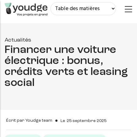
Aller
au
contenu
principal
Actualités
Financer une voiture
électrique : bonus,
crédits verts et leasing
social
Écrit par
Youdge team
Le
25 septembre 2025