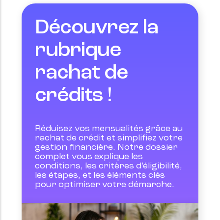
Découvrez la
rubrique
rachat de
crédits !
Réduisez vos mensualités grâce au 
rachat de crédit et simplifiez votre 
gestion financière. Notre dossier 
complet vous explique les 
conditions, les critères d’éligibilité, 
les étapes, et les éléments clés 
pour optimiser votre démarche.